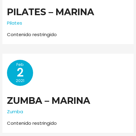
PILATES – MARINA
Pilates
Contenido restringido
Feb
2
2021
ZUMBA – MARINA
Zumba
Contenido restringido