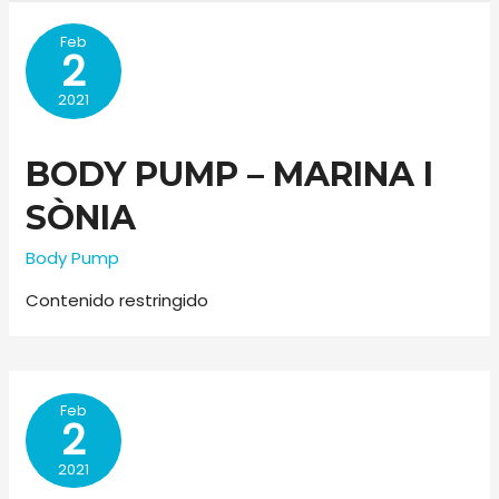
Feb
2
2021
BODY PUMP – MARINA I
SÒNIA
Body Pump
Contenido restringido
Feb
2
2021