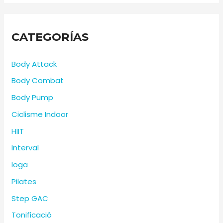
CATEGORÍAS
Body Attack
Body Combat
Body Pump
Ciclisme Indoor
HIIT
Interval
Ioga
Pilates
Step GAC
Tonificació